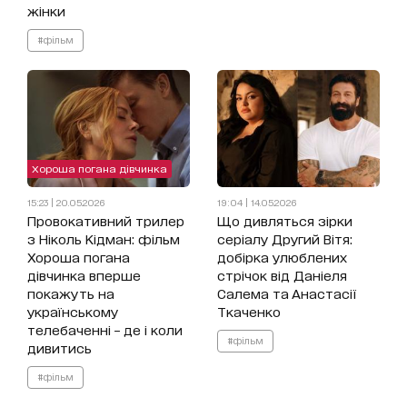
жінки
#фільм
Хороша погана дівчинка
15:23 | 20.05.2026
19:04 | 14.05.2026
Провокативний трилер
Що дивляться зірки
з Ніколь Кідман: фільм
серіалу Другий Вітя:
Хороша погана
добірка улюблених
дівчинка вперше
стрічок від Даніеля
покажуть на
Салема та Анастасії
українському
Ткаченко
телебаченні – де і коли
#фільм
дивитись
#фільм