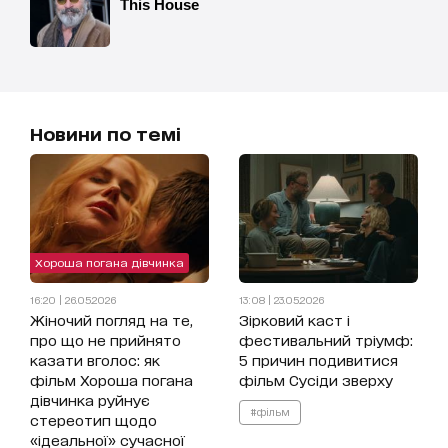
Новини по темі
Хороша погана дівчинка
16:20 | 26.05.2026
13:08 | 23.05.2026
Жіночий погляд на те,
Зірковий каст і
про що не прийнято
фестивальний тріумф:
казати вголос: як
5 причин подивитися
фільм Хороша погана
фільм Сусіди зверху
дівчинка руйнує
#фільм
стереотип щодо
«ідеальної» сучасної