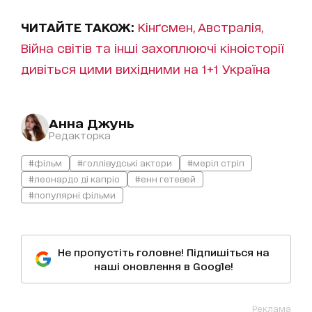
ЧИТАЙТЕ ТАКОЖ:
Кінґсмен, Австралія,
Війна світів та інші захоплюючі кіноісторії
дивіться цими вихідними на 1+1 Україна
Анна Джунь
Редакторка
#фільм
#голлівудські актори
#меріл стріп
#леонардо ді капріо
#енн гетевей
#популярні фільми
Не пропустіть головне! Підпишіться на
наші оновлення в Google!
Реклама