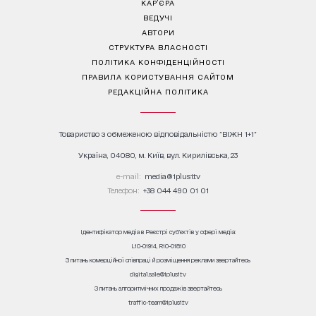
КАР’ЄРА
ВЕДУЧІ
АВТОРИ
СТРУКТУРА ВЛАСНОСТІ
ПОЛІТИКА КОНФІДЕНЦІЙНОСТІ
ПРАВИЛА КОРИСТУВАННЯ САЙТОМ
РЕДАКЦІЙНА ПОЛІТИКА
Товариство з обмеженою відповідальністю "ВІЖН 1+1"
Україна, 04080, м. Київ, вул. Кирилівська, 23
е-mail:
media@1plus1.tv
Телефон:
+38 044 490 01 01
Ідентифікатор медіа в Реєстрі суб’єктів у сфері медіа:
L10-01914, R10-01810
З питань комерційної співпраці й розміщення реклами звертайтесь
digital.sale@1plus1.tv
З питань алгоритмічних продажів звертайтесь
traffic-team@1plus1.tv