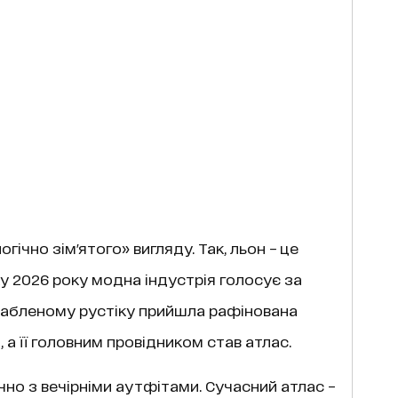
гічно зім'ятого» вигляду. Так, льон – це
ку 2026 року модна індустрія голосує за
лабленому рустіку прийшла рафінована
), а її головним провідником став атлас.
чно з вечірніми аутфітами. Сучасний атлас –