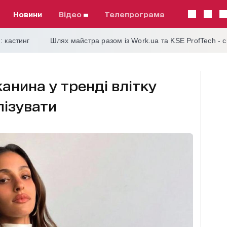
Новини
відео
телепрограма
: кастинг
Шлях майстра разом із Work.ua та KSE ProfTech - 
тканина у тренді влітку
илізувати