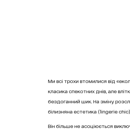
Ми всі трохи втомилися від «еколо
класика спекотних днів, але вліт
бездоганний шик. На зміну розс
білизняна естетика (lingerie chic
Він більше не асоціюється виклю