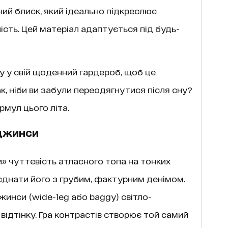
ний блиск, який ідеально підкреслює
ість. Цей матеріал адаптується під будь-
у у свій щоденний гардероб, щоб це
к, ніби ви забули переодягнутися після сну?
мул цього літа.
 джинси
» чуттєвість атласного топа на тонких
оєднати його з грубим, фактурним денімом.
инси (wide-leg або baggy) світло-
відтінку. Гра контрастів створює той самий