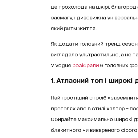
це прохолода на шкірі, благород
засмагу, і дивовижна універсальн
який ритм життя.
Як додати головний тренд сезон
виглядало ультрастильно, а не та
У Vogue
розібрали
6 головних фор
1. Атласний топ і широкі
Найпростіший спосіб «заземлити
бретелях або в стилі халтер – п
Обирайте максимально широкі дж
блакитного чи вивареного сірого 