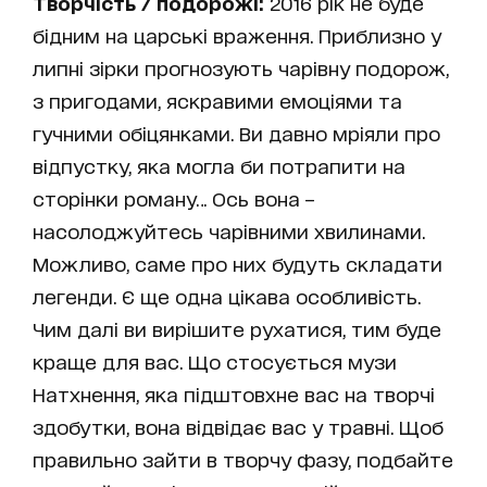
Творчість / подорожі:
2016 рік не буде
бідним на царські враження. Приблизно у
липні зірки прогнозують чарівну подорож,
з пригодами, яскравими емоціями та
гучними обіцянками. Ви давно мріяли про
відпустку, яка могла би потрапити на
сторінки роману… Ось вона –
насолоджуйтесь чарівними хвилинами.
Можливо, саме про них будуть складати
легенди. Є ще одна цікава особливість.
Чим далі ви вирішите рухатися, тим буде
краще для вас. Що стосується музи
Натхнення, яка підштовхне вас на творчі
здобутки, вона відвідає вас у травні. Щоб
правильно зайти в творчу фазу, подбайте