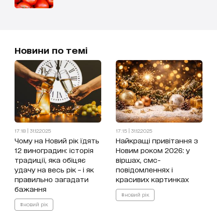
Новини по темі
17:18 | 31.12.2025
17:15 | 31.12.2025
Чому на Новий рік їдять
Найкращі привітання з
12 виноградин: історія
Новим роком 2026: у
традиції, яка обіцяє
віршах, смс-
удачу на весь рік – і як
повідомленнях і
правильно загадати
красивих картинках
бажання
#новий рік
#новий рік