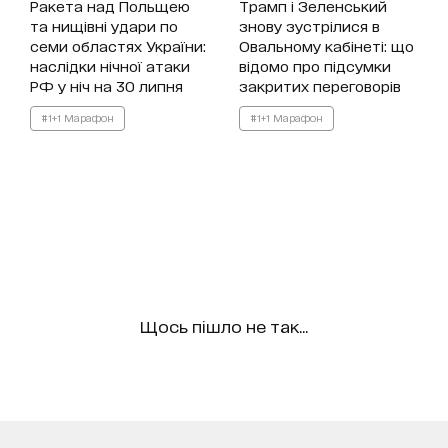
Ракета над Польщею
Трамп і Зеленський
та нищівні удари по
знову зустрілися в
семи областях України:
Овальному кабінеті: що
наслідки нічної атаки
відомо про підсумки
РФ у ніч на 30 липня
закритих переговорів
#1+1 Марафон
#1+1 Марафон
Щось пішло не так...