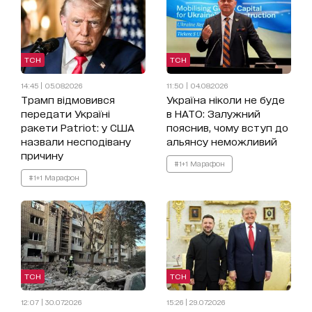
ТСН
ТСН
14:45 | 05.08.2026
11:50 | 04.08.2026
Трамп відмовився
Україна ніколи не буде
передати Україні
в НАТО: Залужний
ракети Patriot: у США
пояснив, чому вступ до
назвали несподівану
альянсу неможливий
причину
#1+1 Марафон
#1+1 Марафон
ТСН
ТСН
12:07 | 30.07.2026
15:26 | 29.07.2026