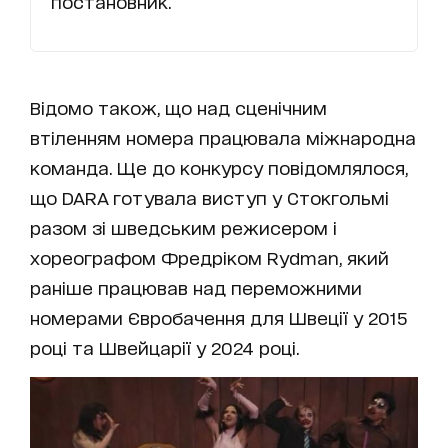
постановник.
Відомо також, що над сценічним
втіленням номера працювала міжнародна
команда. Ще до конкурсу повідомлялося,
що DARA готувала виступ у Стокгольмі
разом зі шведським режисером і
хореографом Фредріком Rydman, який
раніше працював над переможними
номерами Євробачення для Швеції у 2015
році та Швейцарії у 2024 році.