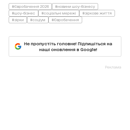
#Євробачення 2026
#новини шоу-бізнесу
#шоу-бізнес
#соціальні мережі
#зіркове життя
#зірки
#соціум
#Євробачення
Не пропустіть головне! Підпишіться на
наші оновлення в Google!
Реклама