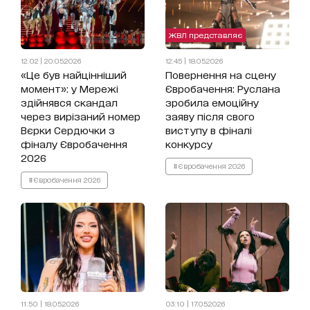
ЖВЛ представляє
12:02 | 20.05.2026
12:45 | 18.05.2026
«Це був найцінніший
Повернення на сцену
момент»: у Мережі
Євробачення: Руслана
здійнявся скандал
зробила емоційну
через вирізаний номер
заяву після свого
Вєрки Сердючки з
виступу в фіналі
фіналу Євробачення
конкурсу
2026
#Євробачення 2026
#Євробачення 2026
11:50 | 18.05.2026
03:10 | 17.05.2026