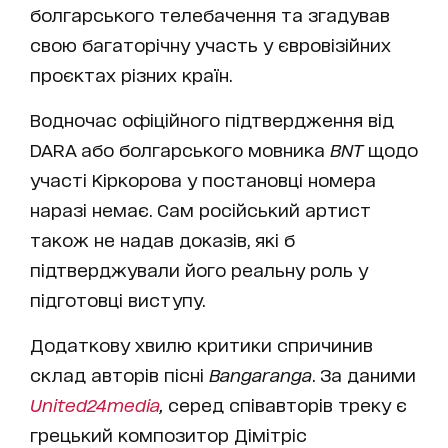
болгарського телебачення та згадував
свою багаторічну участь у євровізійних
проєктах різних країн.
Водночас офіційного підтвердження від
DARA або болгарського мовника
BNT
щодо
участі Кіркорова у постановці номера
наразі немає. Сам російський артист
також не надав доказів, які б
підтверджували його реальну роль у
підготовці виступу.
Додаткову хвилю критики спричинив
склад авторів пісні
Bangaranga
. За даними
United24media
,
серед співавторів треку є
грецький композитор Дімітріс