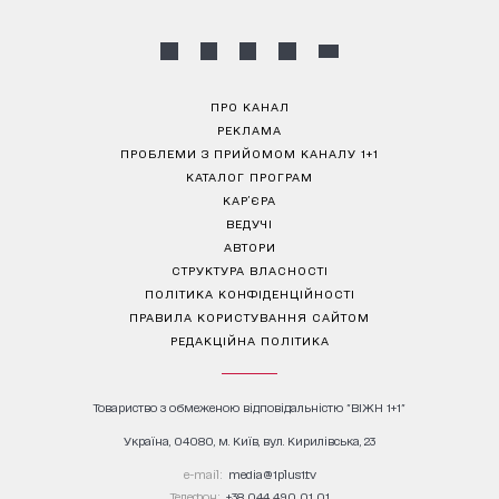
ПРО КАНАЛ
РЕКЛАМА
ПРОБЛЕМИ З ПРИЙОМОМ КАНАЛУ 1+1
КАТАЛОГ ПРОГРАМ
КАР’ЄРА
ВЕДУЧІ
АВТОРИ
СТРУКТУРА ВЛАСНОСТІ
ПОЛІТИКА КОНФІДЕНЦІЙНОСТІ
ПРАВИЛА КОРИСТУВАННЯ САЙТОМ
РЕДАКЦІЙНА ПОЛІТИКА
Товариство з обмеженою відповідальністю "ВІЖН 1+1"
Україна, 04080, м. Київ, вул. Кирилівська, 23
е-mail:
media@1plus1.tv
Телефон:
+38 044 490 01 01