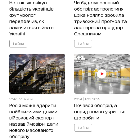
Не так, як очікує
Чи буде масований
більшість українців:
обстріл: астрологиня
футуролог
Еріка Рояллс зробила
передбачив, як
тривожний прогноз та
закінчиться війна в
застерегла про удар
Україні
Орешником
#війна
#війна
13:42 | 13.02.2026
20:31 | 17.06.2025
Росія може вдарити
Почався обстріл, а
найближчими днями:
поряд немає укриття:
військовий експерт
що робити
назвав ймовірні дати
#війна
нового масованого
обстрілу