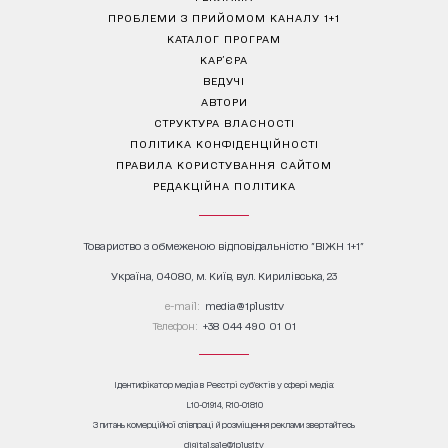
ПРОБЛЕМИ З ПРИЙОМОМ КАНАЛУ 1+1
КАТАЛОГ ПРОГРАМ
КАР’ЄРА
ВЕДУЧІ
АВТОРИ
СТРУКТУРА ВЛАСНОСТІ
ПОЛІТИКА КОНФІДЕНЦІЙНОСТІ
ПРАВИЛА КОРИСТУВАННЯ САЙТОМ
РЕДАКЦІЙНА ПОЛІТИКА
Товариство з обмеженою відповідальністю "ВІЖН 1+1"
Україна, 04080, м. Київ, вул. Кирилівська, 23
е-mail:
media@1plus1.tv
Телефон:
+38 044 490 01 01
Ідентифікатор медіа в Реєстрі суб’єктів у сфері медіа:
L10-01914, R10-01810
З питань комерційної співпраці й розміщення реклами звертайтесь
digital.sale@1plus1.tv