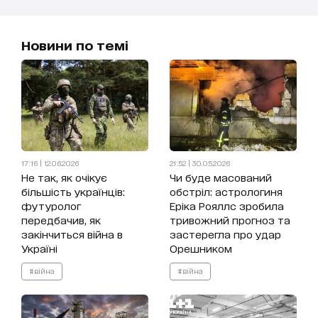
Новини по темі
17:16 | 12.06.2026
21:52 | 30.05.2026
Не так, як очікує
Чи буде масований
більшість українців:
обстріл: астрологиня
футуролог
Еріка Рояллс зробила
передбачив, як
тривожний прогноз та
закінчиться війна в
застерегла про удар
Україні
Орешником
#війна
#війна