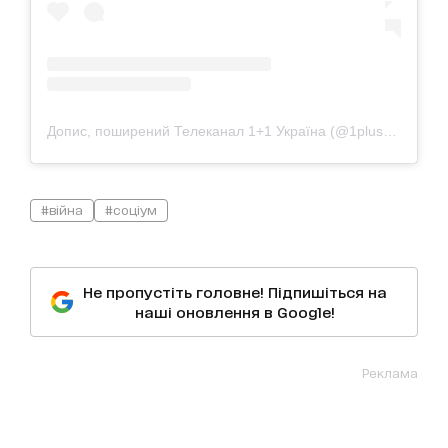
Допис, поширений Телеканал 1+1 Україна (@1plus1_ua)
#війна
#соціум
Не пропустіть головне! Підпишіться на
наші оновлення в Google!
Реклама