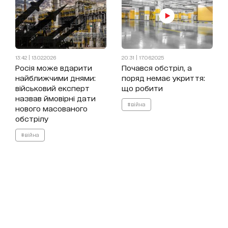
13:42 | 13.02.2026
20:31 | 17.06.2025
Росія може вдарити
Почався обстріл, а
найближчими днями:
поряд немає укриття:
військовий експерт
що робити
назвав ймовірні дати
#війна
нового масованого
обстрілу
#війна