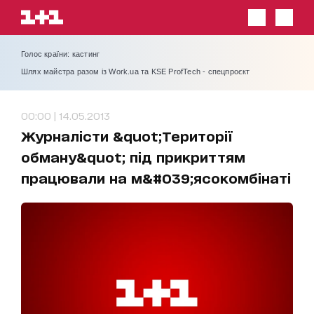
Голос країни: кастинг
Шлях майстра разом із Work.ua та KSE ProfTech - спецпроєкт
00:00 | 14.05.2013
Журналісти &quot;Території
обману&quot; під прикриттям
працювали на м&#039;ясокомбінаті