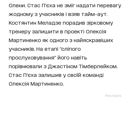
Олени. Стас П′єха не зміг надати перевагу
жодному з учасників і взяв тайм-аут.
Костянтин Меладзе порадив зірковому
тренеру залишити в проекті Олексія
Мартиненко як одного з найяскравіших
учасників. На етапі "сліпого
прослуховування" його навіть
порівнювали з Джастіном Тімберлейком.
Стас П′єха залишив у своїй команді
Олексія Мартиненко.
Реклама