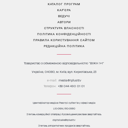
КАТАЛОГ ПРОГРАМ
КАР’ЄРА
ВЕДУЧІ
АВТОРИ
СТРУКТУРА ВЛАСНОСТІ
ПОЛІТИКА КОНФІДЕНЦІЙНОСТІ
ПРАВИЛА КОРИСТУВАННЯ САЙТОМ
РЕДАКЦІЙНА ПОЛІТИКА
Товариство з обмеженою відповідальністю "ВІЖН 1+1"
Україна, 04080, м. Київ, вул. Кирилівська, 23
е-mail:
media@1plus1.tv
Телефон:
+38 044 490 01 01
Ідентифікатор медіа в Реєстрі суб’єктів у сфері медіа:
L10-01914, R10-01810
З питань комерційної співпраці й розміщення реклами звертайтесь
digital.sale@1plus1.tv
З питань алгоритмічних продажів звертайтесь