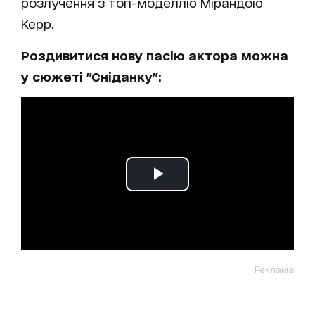
розлучення з топ-моделлю Мірандою
Керр.
Роздивитися нову пасію актора можна
у сюжеті "Сніданку":
Реклама