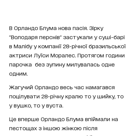
В Орландо Блума нова пасія. Зірку
"Володаря перснів" застукали у суші-барі
в Малібу у компанії 28-річної бразильської
актриси Луїси Моралес. Протягом години
парочка без зупину милувалась одне
одним.
Жагучий Орландо весь час намагався
поцілувати 28-річну кралю то у шийку, то
у вушко, то у вуста.
Це вперше Орландо Блума впіймали на
пестощах з іншою жінкою після