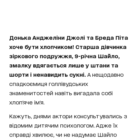
Донька Анджеліни Джолі та Бреда Піта
хоче бути хлопчиком! Старша дівчинка
зіркового подружжя, 9-річна Шайло,
змалку вдягається лише у штани та
шорти і ненавидить сукні.
А нещодавно
спадкоємиця голлівудських
знаменитостей навіть вигадала собі
хлоп'яче ім'я.
Кажуть, днями актори консультувались з
відомим дитячим психологом. Адже їх
справді хвилює, чи не надумає Шайло