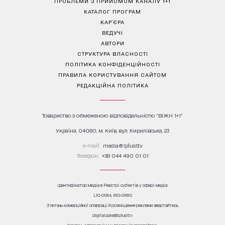
ПРОБЛЕМИ З ПРИЙОМОМ КАНАЛУ 1+1
КАТАЛОГ ПРОГРАМ
КАР’ЄРА
ВЕДУЧІ
АВТОРИ
СТРУКТУРА ВЛАСНОСТІ
ПОЛІТИКА КОНФІДЕНЦІЙНОСТІ
ПРАВИЛА КОРИСТУВАННЯ САЙТОМ
РЕДАКЦІЙНА ПОЛІТИКА
Товариство з обмеженою відповідальністю "ВІЖН 1+1"
Україна, 04080, м. Київ, вул. Кирилівська, 23
е-mail:
media@1plus1.tv
Телефон:
+38 044 490 01 01
Ідентифікатор медіа в Реєстрі суб’єктів у сфері медіа:
L10-01914, R10-01810
З питань комерційної співпраці й розміщення реклами звертайтесь
digital.sale@1plus1.tv