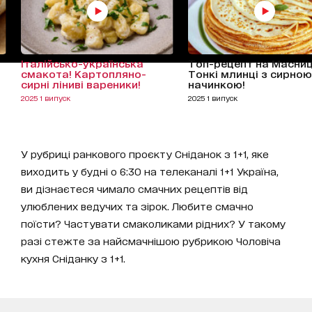
Італійсько-українська
Топ-рецепт на Масни
смакота! Картопляно-
Тонкі млинці з сирною
сирні ліниві вареники!
начинкою!
2025 1 випуск
2025 1 випуск
У рубриці ранкового проєкту Сніданок з 1+1, яке
виходить у будні о 6:30 на телеканалі 1+1 Україна,
ви дізнаєтеся чимало смачних рецептів від
улюблених ведучих та зірок. Любите смачно
поїсти? Частувати смаколиками рідних? У такому
разі стежте за найсмачнішою рубрикою Чоловіча
кухня Сніданку з 1+1.