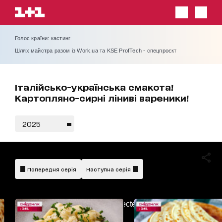
Голос країни: кастинг
Шлях майстра разом із Work.ua та KSE ProfTech - спецпроєкт
Італійсько-українська смакота!
Картопляно-сирні ліниві вареники!
2025
Попередня серія
Наступна серія
AdBlockDetected!