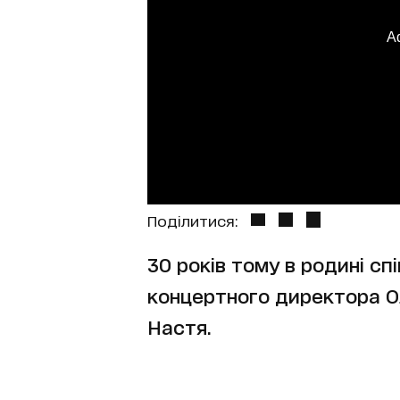
A
Поділитися:
30 років тому в родині сп
концертного директора О
Настя.