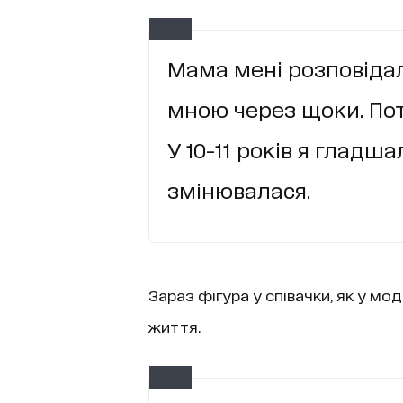
Мама мені розповідал
мною через щоки. Пот
У 10-11 років я гладша
змінювалася.
Зараз фігура у співачки, як у мод
життя.