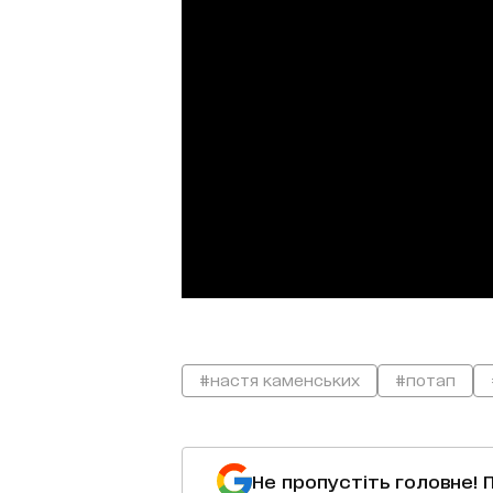
#настя каменських
#потап
Не пропустіть головне! 