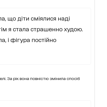
а, що діти сміялися наді
ім я стала страшенно худою.
ла, і фігура постійно
елі. За рік вона повністю змінила спосіб