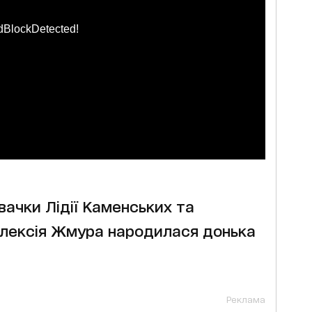
dBlockDetected!
івачки Лідії Каменських та
лексія Жмура народилася донька
Реклама