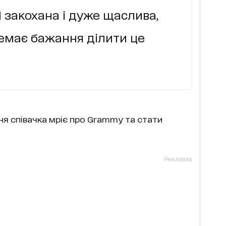
 закохана і дуже щаслива,
емає бажання ділити це
ня співачка мріє про Grammy та стати
Реклама