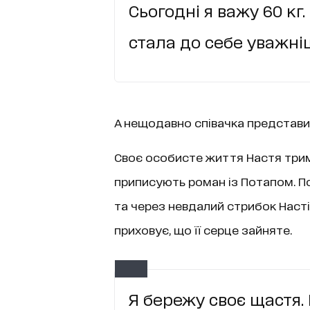
Сьогодні я важу 60 кг.
стала до себе уважні
А нещодавно співачка представи
Своє особисте життя Настя тримає
приписують роман із Потапом. По
та через невдалий стрибок Насті
приховує, що її серце зайняте.
Я бережу своє щастя. 