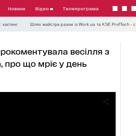
Новини
відео
телепрограма
: кастинг
Шлях майстра разом із Work.ua та KSE ProfTech - 
рокоментувала весілля з
, про що мріє у день