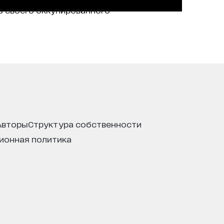
з своего оккупированного
авторы
структура собственности
ционная политика