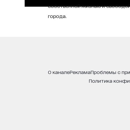
собственной жизнью и свободой
города.
о канале
реклама
проблемы с пр
политика конф