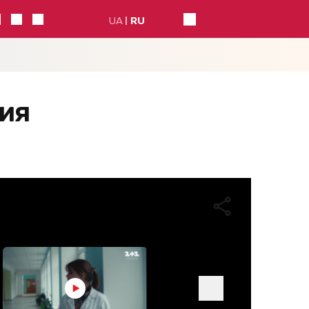
UA
RU
рия