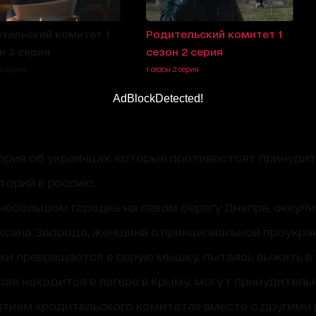
тельский комитет 1
Родительский комитет 1
н 3 серия
сезон 2 серия
 3 серия
1 сезон 2 серия
AdBlockDetected!
тория об украинцах, которые противостоят принуди
торий в россию.
небольшом городке на левом берегу Днепра, оккуп
ксана Заброда, женщина с принципиальной проукра
рки превращается в серую мышку, пытаясь выжить в 
орая находится в лагере в Крыму, могут принудитель
ытием «родительского комитета» вместе с другими 