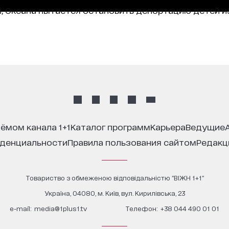
, Оксана пытается остановить депортацию детей и
иёмом канала 1+1
каталог программ
карьера
ведущие
иденциальности
правила пользования сайтом
редак
Товариство з обмеженою відповідальністю "ВІЖН 1+1"
Україна, 04080, м. Київ, вул. Кирилівська, 23
е-mail:
media@1plus1.tv
Телефон:
+38 044 490 01 01