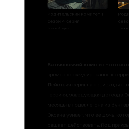
Родительский комитет 1
Роди
сезон 4 серия
сезо
1 сезон 4 серия
1 сезон
Батьківський комітет
- это ис
временно оккупированных терри
Действия сериала происходят в 
героиня, заведующая детсада О
месяцы в подвале, она из бунта
Оксана узнает, что ее дочь, кот
решает действовать. Под прикр