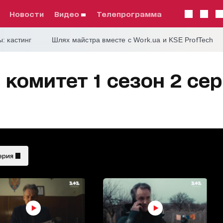
Новости
видео
телепрограмма
: кастинг
Шлях майстра вместе с Work.ua и KSE ProfTech
комитет 1 сезон 2 се
ерия