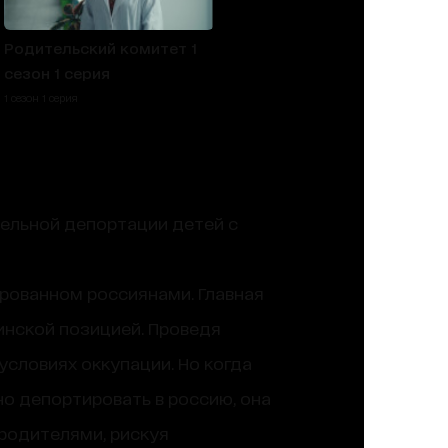
Родительский комитет 1
сезон 1 серия
1 сезон 1 серия
тельной депортации детей с
ированном россиянами. Главная
инской позицией. Проведя
условиях оккупации. Но когда
но депортировать в россию, она
родителями, рискуя