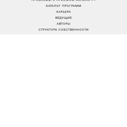
КАТАЛОГ ПРОГРАММ
КАРЬЕРА
ВЕДУЩИЕ
АВТОРЫ
СТРУКТУРА СОБСТВЕННОСТИ
ПОЛИТИКА КОНФИДЕНЦИАЛЬНОСТИ
ПРАВИЛА ПОЛЬЗОВАНИЯ САЙТОМ
РЕДАКЦИОННАЯ ПОЛИТИКА
Товариство з обмеженою відповідальністю "ВІЖН 1+1"
Україна, 04080, м. Київ, вул. Кирилівська, 23
е-mail:
media@1plus1.tv
Телефон:
+38 044 490 01 01
Ідентифікатор медіа в Реєстрі суб’єктів у сфері медіа:
L10-01914, R10-01810
З питань комерційної співпраці й розміщення реклами звертайтесь
digital.sale@1plus1.tv
З питань алгоритмічних продажів звертайтесь