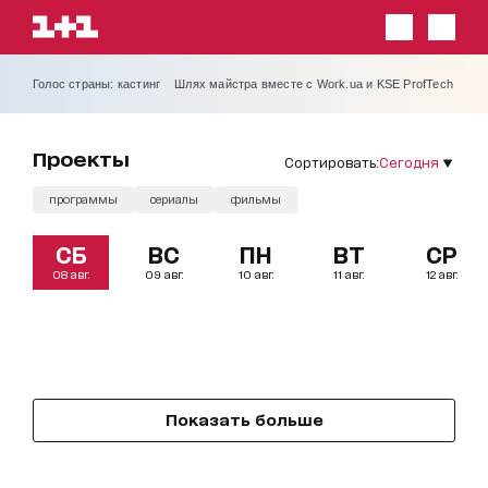
Голос страны: кастинг
Шлях майстра вместе с Work.ua и KSE ProfTech
проекты
Сортировать:
Сегодня
программы
сериалы
фильмы
СБ
ВС
ПН
ВТ
СР
08 авг.
09 авг.
10 авг.
11 авг.
12 авг.
Показать больше