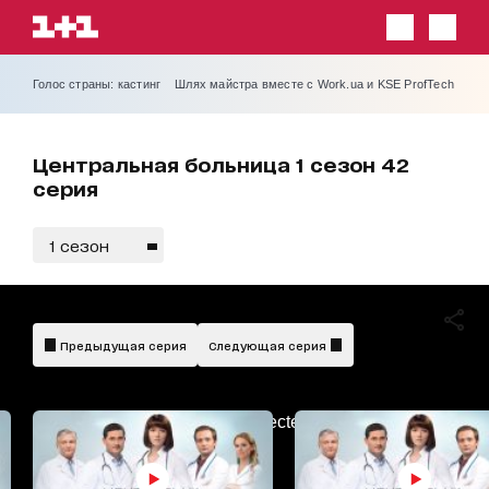
Голос страны: кастинг
Шлях майстра вместе с Work.ua и KSE ProfTech
Центральная больница 1 сезон 42
серия
1 сезон
(українська)
Предыдущая серия
Следующая серия
AdBlockDetected!