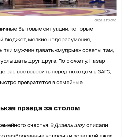
dizelstudio
пичные бытовые ситуации, которые
й бюджет, мелкие недоразумения,
ытки мужчин давать «мудрые» советы там,
 услышать друг друга. По сюжету, Назар
е раз все взвесить перед походом в ЗАГС,
быстро превратятся в семейные
ькая правда за столом
емейного счастья. В
Дизель шоу
описали
про разбросанные волосы» и «сладкой лжи»