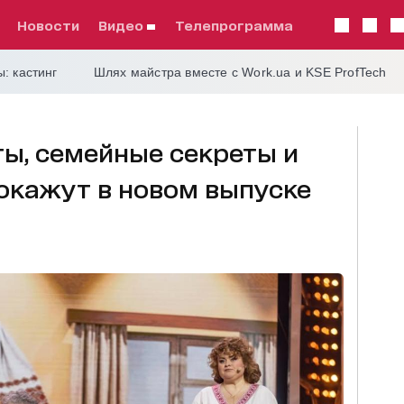
Новости
видео
телепрограмма
: кастинг
Шлях майстра вместе с Work.ua и KSE ProfTech
ы, семейные секреты и
окажут в новом выпуске