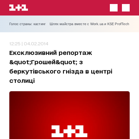
Голос страны: кастинг
Шлях майстра вместе с Work.ua и KSE ProfTech
12:25 | 04.02.2014
Ексклюзивний репортаж
&quot;Грошей&quot; з
беркутівського гнізда в центрі
столиці