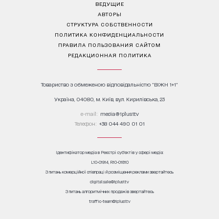
ВЕДУЩИЕ
АВТОРЫ
СТРУКТУРА СОБСТВЕННОСТИ
ПОЛИТИКА КОНФИДЕНЦИАЛЬНОСТИ
ПРАВИЛА ПОЛЬЗОВАНИЯ САЙТОМ
РЕДАКЦИОННАЯ ПОЛИТИКА
Товариство з обмеженою відповідальністю "ВІЖН 1+1"
Україна, 04080, м. Київ, вул. Кирилівська, 23
е-mail:
media@1plus1.tv
Телефон:
+38 044 490 01 01
Ідентифікатор медіа в Реєстрі суб’єктів у сфері медіа:
L10-01914, R10-01810
З питань комерційної співпраці й розміщення реклами звертайтесь
digital.sale@1plus1.tv
З питань алгоритмічних продажів звертайтесь
traffic-team@1plus1.tv