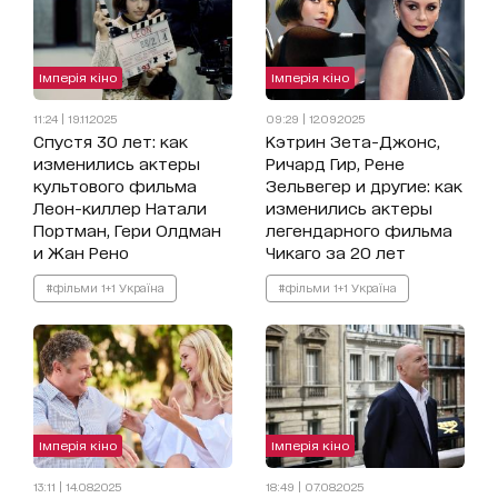
Імперія кіно
Імперія кіно
11:24 | 19.11.2025
09:29 | 12.09.2025
Спустя 30 лет: как
Кэтрин Зета-Джонс,
изменились актеры
Ричард Гир, Рене
культового фильма
Зельвегер и другие: как
Леон-киллер Натали
изменились актеры
Портман, Гери Олдман
легендарного фильма
и Жан Рено
Чикаго за 20 лет
#фільми 1+1 Україна
#фільми 1+1 Україна
Імперія кіно
Імперія кіно
13:11 | 14.08.2025
18:49 | 07.08.2025