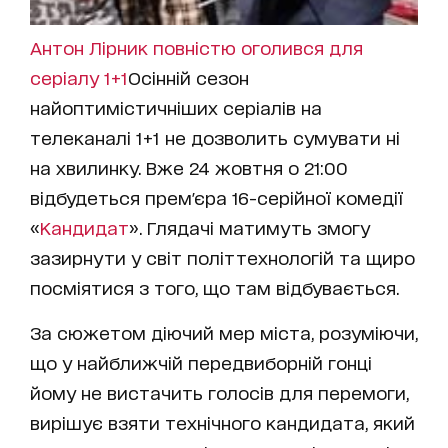
Антон Лірник повністю оголився для
серіалу 1+1
Осінній сезон
найоптимістичніших серіалів на
телеканалі 1+1 не дозволить сумувати ні
на хвилинку. Вже 24 жовтня о 21:00
відбудеться прем'єра 16-серійної комедії
«
Кандидат
». Глядачі матимуть змогу
зазирнути у світ політтехнологій та щиро
посміятися з того, що там відбувається.
За сюжетом діючий мер міста, розуміючи,
що у найближчій передвиборній гонці
йому не вистачить голосів для перемоги,
вирішує взяти технічного кандидата, який