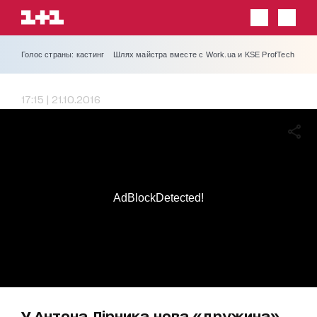
Голос страны: кастинг
Шлях майстра вместе с Work.ua и KSE ProfTech
17:15 | 21.10.2016
AdBlockDetected!
У Антона Лірника нова «дружина»