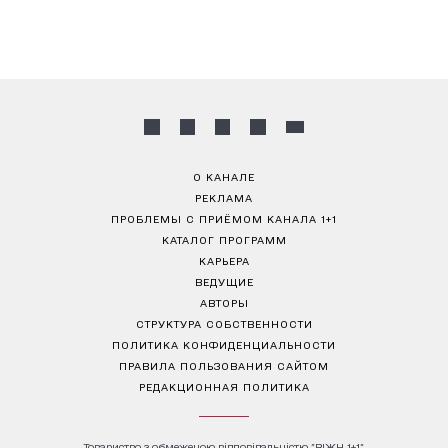
О КАНАЛЕ
РЕКЛАМА
ПРОБЛЕМЫ С ПРИЁМОМ КАНАЛА 1+1
КАТАЛОГ ПРОГРАММ
КАРЬЕРА
ВЕДУЩИЕ
АВТОРЫ
СТРУКТУРА СОБСТВЕННОСТИ
ПОЛИТИКА КОНФИДЕНЦИАЛЬНОСТИ
ПРАВИЛА ПОЛЬЗОВАНИЯ САЙТОМ
РЕДАКЦИОННАЯ ПОЛИТИКА
Товариство з обмеженою відповідальністю "ВІЖН 1+1"