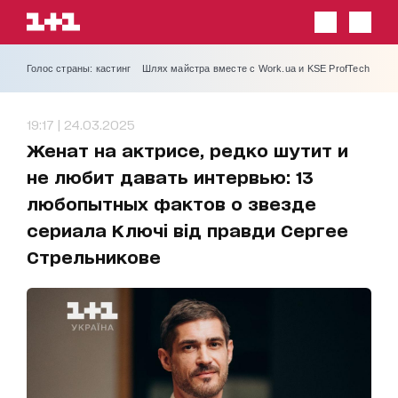
Голос страны: кастинг
Шлях майстра вместе с Work.ua и KSE ProfTech
19:17 | 24.03.2025
Женат на актрисе, редко шутит и
не любит давать интервью: 13
любопытных фактов о звезде
сериала Ключі від правди Сергее
Стрельникове