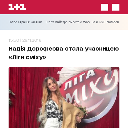
Голос страны: кастинг
Шлях майстра вместе с Work.ua и KSE ProfTech
15:50 | 29.11.2016
Надія Дорофеєва стала учасницею
«Ліги сміху»