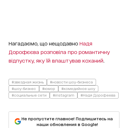
Нагадаємо, що нещодавно
Надя
Дорофєєва розповіла про романтичну
відпустку, яку їй влаштував коханий
.
#звездная жизнь
#новости шоу-бизнеса
#шоу-бизнес
#юмор
#комедийное шоу
#социальные сети
#instagram
#Надя Дорофеева
Не пропустите главное! Подпишитесь на
наши обновления в Google!