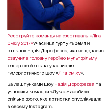
Реєструйте команду на фестиваль «Ліга
Сміху 2017»
Учасниця гурту «Время и
стекло» Надія Дорофеєва, яка нещодавно
озвучила головну героїню мультфільму
,
тепер ще й стала учасницею
гумористичного шоу «
Ліга сміху
».
За лаштунками шоу
Надія Дорофеєва
та
учасники команди «Лукас» зробили
спільне фото, яке артистка опублікувала
в своєму Instagram.