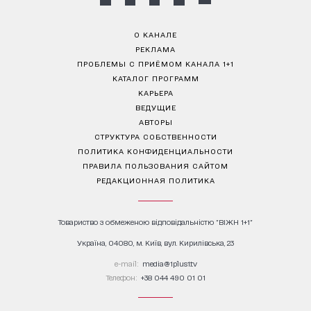
О КАНАЛЕ
РЕКЛАМА
ПРОБЛЕМЫ С ПРИЁМОМ КАНАЛА 1+1
КАТАЛОГ ПРОГРАММ
КАРЬЕРА
ВЕДУЩИЕ
АВТОРЫ
СТРУКТУРА СОБСТВЕННОСТИ
ПОЛИТИКА КОНФИДЕНЦИАЛЬНОСТИ
ПРАВИЛА ПОЛЬЗОВАНИЯ САЙТОМ
РЕДАКЦИОННАЯ ПОЛИТИКА
Товариство з обмеженою відповідальністю "ВІЖН 1+1"
Україна, 04080, м. Київ, вул. Кирилівська, 23
е-mail:
media@1plus1.tv
Телефон:
+38 044 490 01 01