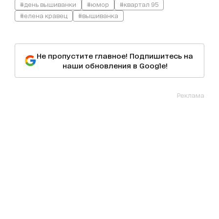
#день вышиванки
#юмор
#квартал 95
#елена кравец
#вышиванка
Не пропустите главное! Подпишитесь на
наши обновления в Google!
Реклама