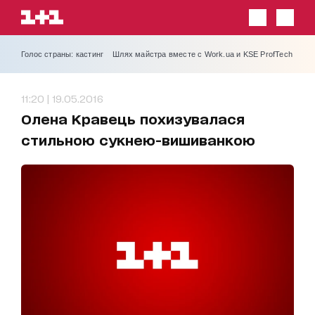
Голос страны: кастинг
Шлях майстра вместе с Work.ua и KSE ProfTech
11:20 | 19.05.2016
Олена Кравець похизувалася
стильною сукнею-вишиванкою