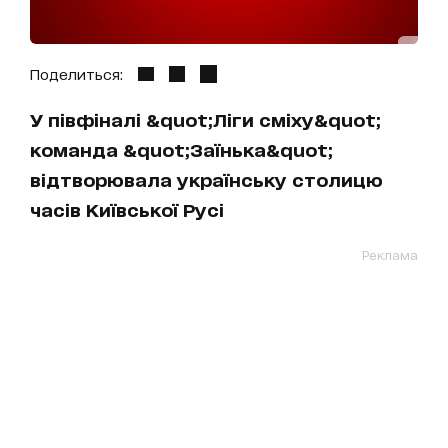
Поделиться:
У півфіналі &quot;Ліги сміху&quot;
команда &quot;Заїнька&quot;
відтворювала українську столицю
часів Київської Русі
Реклама