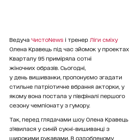
Ведуча
ЧистоNews
і тренер
Ліги сміху
Олена Кравець під час зйомок у проектах
Кварталу 95 приміряла сотні
жіночних образів. Сьогодні,
у день вишиванки, пропонуємо згадати
стильне патріотичне вбрання акторки, у
якому вона постала у півфіналі першого
сезону чемпіонату з гумору.
Так, перед глядачами шоу Олена Кравець
з’явилася у синій сукні-вишиванці з
широкими рукавами. В оздобленому