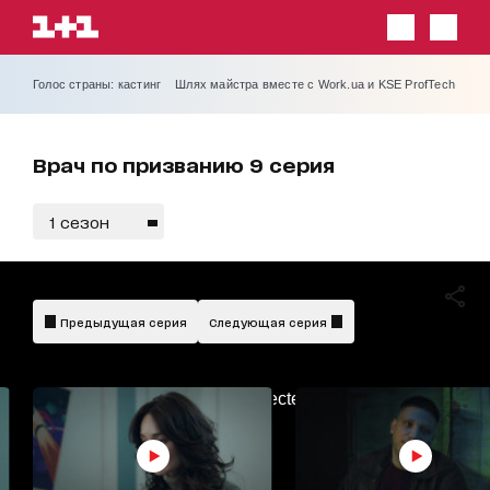
Голос страны: кастинг
Шлях майстра вместе с Work.ua и KSE ProfTech
Врач по призванию 9 серия
1 сезон
Предыдущая серия
Следующая серия
AdBlockDetected!