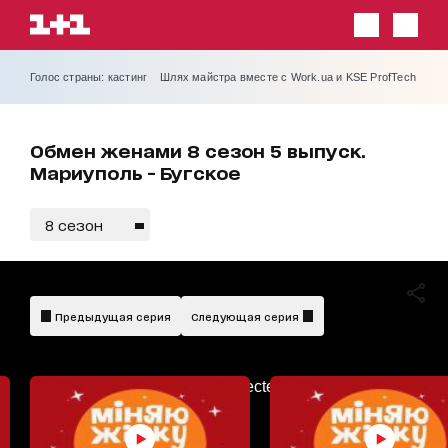
Голос страны: кастинг
Шлях майстра вместе с Work.ua и KSE ProfTech
Обмен женами 8 сезон 5 выпуск.
Мариуполь - Бугское
8 сезон
Предыдущая серия
Следующая серия
AdBlockDetected!