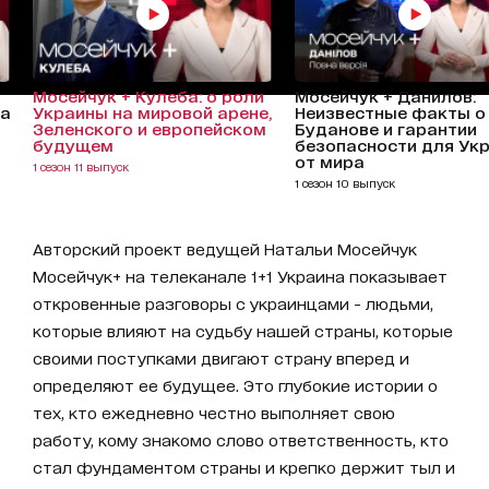
Мосейчук + Кулеба: о роли
Мосейчук + Данилов:
ла
Украины на мировой арене,
Неизвестные факты о
Зеленского и европейском
Буданове и гарантии
будущем
безопасности для Ук
от мира
1 сезон 11 выпуск
1 сезон 10 выпуск
Авторский проект ведущей Натальи Мосейчук
Мосейчук+ на телеканале 1+1 Украина показывает
откровенные разговоры с украинцами - людьми,
которые влияют на судьбу нашей страны, которые
своими поступками двигают страну вперед и
определяют ее будущее. Это глубокие истории о
тех, кто ежедневно честно выполняет свою
работу, кому знакомо слово ответственность, кто
стал фундаментом страны и крепко держит тыл и