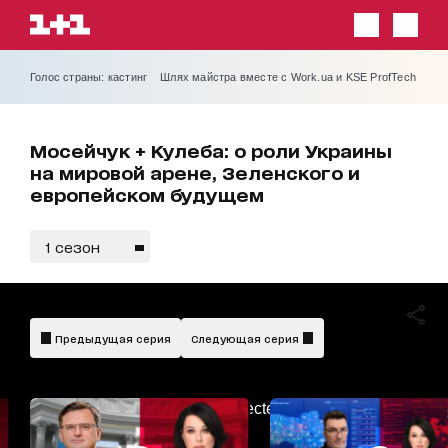
Голос страны: кастинг
Шлях майстра вместе с Work.ua и KSE ProfTech
Мосейчук + Кулеба: о роли Украины
на мировой арене, Зеленского и
европейском будущем
1 сезон
Предыдущая серия
Следующая серия
AdBlockDetected!