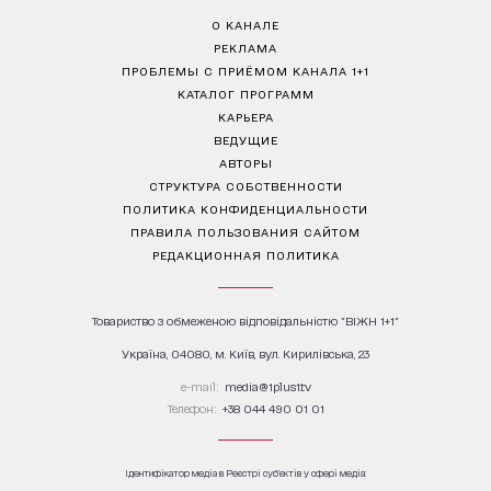
О КАНАЛЕ
РЕКЛАМА
ПРОБЛЕМЫ С ПРИЁМОМ КАНАЛА 1+1
КАТАЛОГ ПРОГРАММ
КАРЬЕРА
ВЕДУЩИЕ
АВТОРЫ
СТРУКТУРА СОБСТВЕННОСТИ
ПОЛИТИКА КОНФИДЕНЦИАЛЬНОСТИ
ПРАВИЛА ПОЛЬЗОВАНИЯ САЙТОМ
РЕДАКЦИОННАЯ ПОЛИТИКА
Товариство з обмеженою відповідальністю "ВІЖН 1+1"
Україна, 04080, м. Київ, вул. Кирилівська, 23
е-mail:
media@1plus1.tv
Телефон:
+38 044 490 01 01
Ідентифікатор медіа в Реєстрі суб’єктів у сфері медіа: