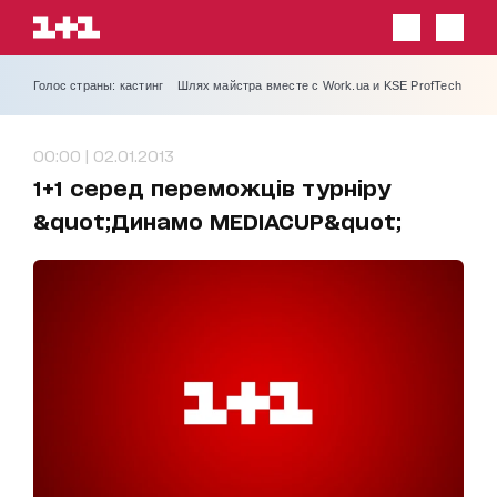
Голос страны: кастинг
Шлях майстра вместе с Work.ua и KSE ProfTech
00:00 | 02.01.2013
1+1 серед переможців турніру
&quot;Динамо MEDIACUP&quot;