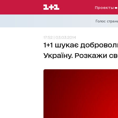
проекты
Голос страны
17:52 | 03.03.2014
1+1 шукає добровол
Україну. Розкажи св