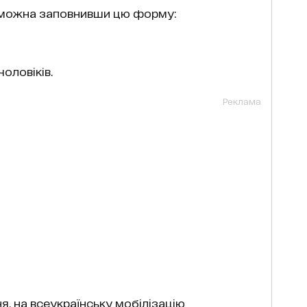
е можна заповнивши цю форму:
оловіків.
Реклама
я, на всеукраїнську мобілізацію