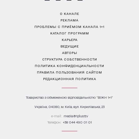
О КАНАЛЕ
РЕКЛАМА
ПРОБЛЕМЫ С ПРИЁМОМ КАНАЛА 1+1
КАТАЛОГ ПРОГРАММ
КАРЬЕРА
ВЕДУЩИЕ
АВТОРЫ
СТРУКТУРА СОБСТВЕННОСТИ
ПОЛИТИКА КОНФИДЕНЦИАЛЬНОСТИ
ПРАВИЛА ПОЛЬЗОВАНИЯ САЙТОМ
РЕДАКЦИОННАЯ ПОЛИТИКА
Товариство з обмеженою відповідальністю "ВІЖН 1+1"
Україна, 04080, м. Київ, вул. Кирилівська, 23
е-mail:
media@1plus1.tv
Телефон:
+38 044 490 01 01