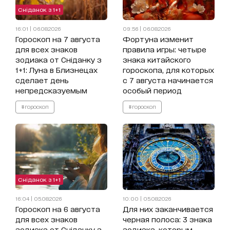
Сніданок з 1+1
16:01 | 06.08.2026
09:56 | 06.08.2026
Гороскоп на 7 августа
Фортуна изменит
для всех знаков
правила игры: четыре
зодиака от Сніданку з
знака китайского
1+1: Луна в Близнецах
гороскопа, для которых
сделает день
с 7 августа начинается
непредсказуемым
особый период
#гороскоп
#гороскоп
Сніданок з 1+1
16:04 | 05.08.2026
10:00 | 05.08.2026
Гороскоп на 6 августа
Для них заканчивается
для всех знаков
черная полоса: 3 знака
зодиака от Сніданку з
зодиака, которым