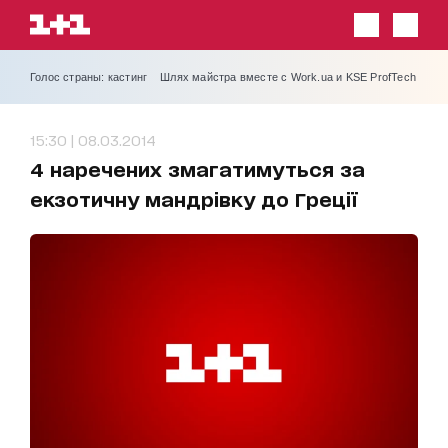
Голос страны: кастинг
Шлях майстра вместе с Work.ua и KSE ProfTech
15:30 | 08.03.2014
4 наречених змагатимуться за
екзотичну мандрівку до Греції