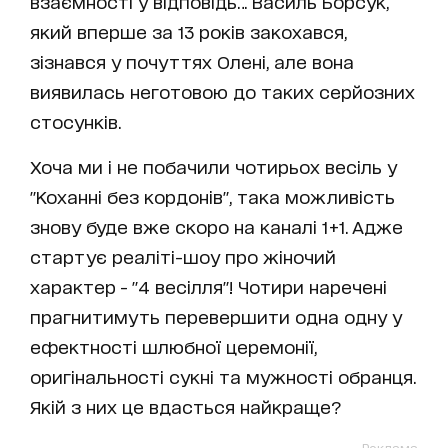
взаємності у відповідь… Василь Борсук,
який вперше за 13 років закохався,
зізнався у почуттях Олені, але вона
виявилась неготовою до таких серйозних
стосунків.
Хоча ми і не побачили чотирьох весіль у
"Коханні без кордонів", така можливість
знову буде вже скоро на каналі 1+1. Адже
стартує реаліті-шоу про жіночий
характер - "4 весілля"! Чотири наречені
прагнитимуть перевершити одна одну у
ефектності шлюбної церемонії,
оригінальності сукні та мужності обранця.
Якій з них це вдасться найкраще?
Реклама