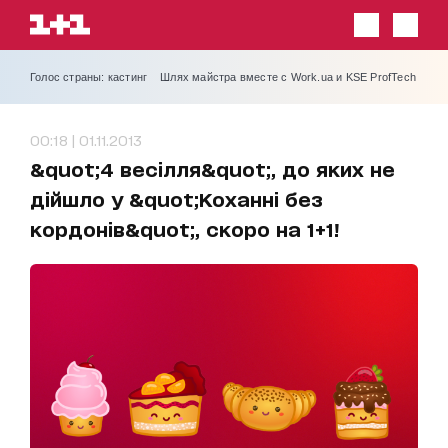
Голос страны: кастинг
Шлях майстра вместе с Work.ua и KSE ProfTech
00:18 | 01.11.2013
&quot;4 весілля&quot;, до яких не
дійшло у &quot;Коханні без
кордонів&quot;, скоро на 1+1!