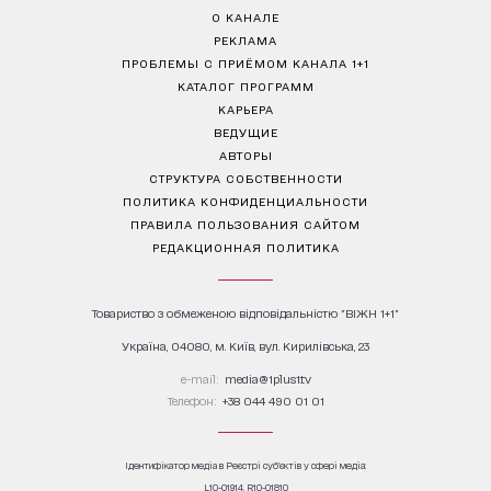
О КАНАЛЕ
РЕКЛАМА
ПРОБЛЕМЫ С ПРИЁМОМ КАНАЛА 1+1
КАТАЛОГ ПРОГРАММ
КАРЬЕРА
ВЕДУЩИЕ
АВТОРЫ
СТРУКТУРА СОБСТВЕННОСТИ
ПОЛИТИКА КОНФИДЕНЦИАЛЬНОСТИ
ПРАВИЛА ПОЛЬЗОВАНИЯ САЙТОМ
РЕДАКЦИОННАЯ ПОЛИТИКА
Товариство з обмеженою відповідальністю "ВІЖН 1+1"
Україна, 04080, м. Київ, вул. Кирилівська, 23
е-mail:
media@1plus1.tv
Телефон:
+38 044 490 01 01
Ідентифікатор медіа в Реєстрі суб’єктів у сфері медіа:
L10-01914, R10-01810