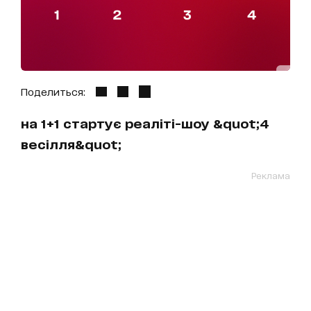
Поделиться:
на 1+1 стартує реаліті-шоу &quot;4
весілля&quot;
Реклама