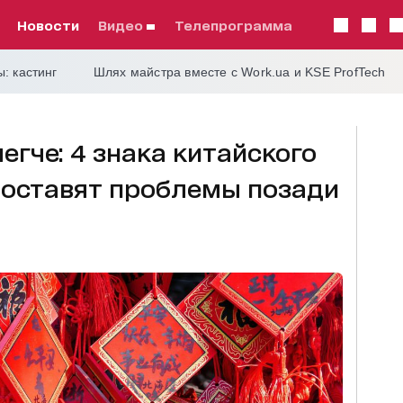
Новости
видео
телепрограмма
: кастинг
Шлях майстра вместе с Work.ua и KSE ProfTech
егче: 4 знака китайского
 оставят проблемы позади