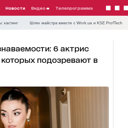
Новости
видео
телепрограмма
: кастинг
Шлях майстра вместе с Work.ua и KSE ProfTech
наваемости: 6 актрис
 которых подозревают в