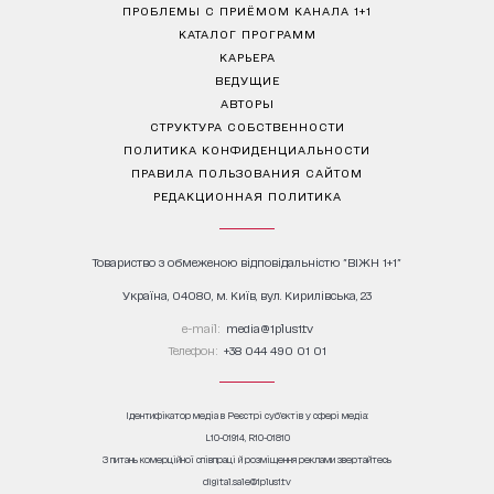
ПРОБЛЕМЫ С ПРИЁМОМ КАНАЛА 1+1
КАТАЛОГ ПРОГРАММ
КАРЬЕРА
ВЕДУЩИЕ
АВТОРЫ
СТРУКТУРА СОБСТВЕННОСТИ
ПОЛИТИКА КОНФИДЕНЦИАЛЬНОСТИ
ПРАВИЛА ПОЛЬЗОВАНИЯ САЙТОМ
РЕДАКЦИОННАЯ ПОЛИТИКА
Товариство з обмеженою відповідальністю "ВІЖН 1+1"
Україна, 04080, м. Київ, вул. Кирилівська, 23
е-mail:
media@1plus1.tv
Телефон:
+38 044 490 01 01
Ідентифікатор медіа в Реєстрі суб’єктів у сфері медіа:
L10-01914, R10-01810
З питань комерційної співпраці й розміщення реклами звертайтесь
digital.sale@1plus1.tv