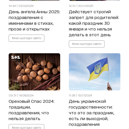
14:44 | 03.02.2025
12:10 | 30.01.2025
День ангела Анны 2025:
Действует строгий
поздравления с
запрет для родителей:
именинами в стихах,
какой праздник 30
прозе и открытках
января и что нельзя
делать в этот день
#яке сьогодні свято
#яке сьогодні свято
09:31 | 16.08.2024
11:36 | 15.07.2024
Ореховый Спас 2024:
День украинской
традиции,
государственности:
поздравления, что
что это за праздник,
нельзя делать
есть ли выходной,
поздравления
#яке сьогодні свято