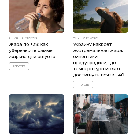
08:36 | 03.08.2026
12:58 | 28.07.2026
Жара до +38: как
Украину накроет
уберечься в самые
экстремальная жара:
жаркие дни августа
синоптики
предупредили, где
#погода
температура может
достигнуть почти +40
#погода