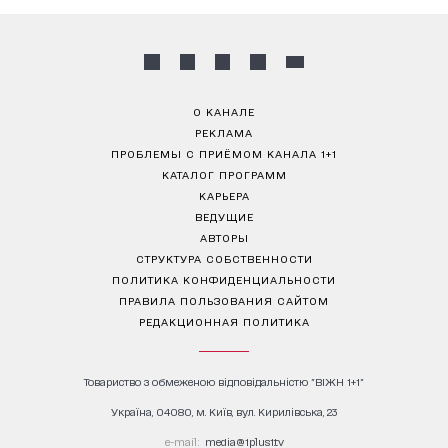
О КАНАЛЕ
РЕКЛАМА
ПРОБЛЕМЫ С ПРИЁМОМ КАНАЛА 1+1
КАТАЛОГ ПРОГРАММ
КАРЬЕРА
ВЕДУЩИЕ
АВТОРЫ
СТРУКТУРА СОБСТВЕННОСТИ
ПОЛИТИКА КОНФИДЕНЦИАЛЬНОСТИ
ПРАВИЛА ПОЛЬЗОВАНИЯ САЙТОМ
РЕДАКЦИОННАЯ ПОЛИТИКА
Товариство з обмеженою відповідальністю "ВІЖН 1+1"
Україна, 04080, м. Київ, вул. Кирилівська, 23
е-mail:
media@1plus1.tv