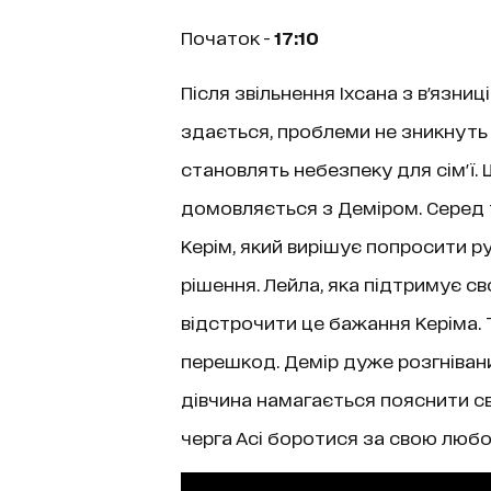
Початок -
17:10
Після звільнення Іхсана з в'язниц
здається, проблеми не зникнуть 
становлять небезпеку для сім'ї. 
домовляється з Деміром. Серед ти
Керім, який вирішує попросити ру
рішення. Лейла, яка підтримує св
відстрочити це бажання Керіма.
перешкод. Демір дуже розгніваний
дівчина намагається пояснити свій
черга Асі боротися за свою любо