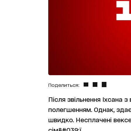
Поделиться:
Після звільнення Іхсана з 
полегшенням. Однак, здає
швидко. Несплачені векс
сім&#039;ї.