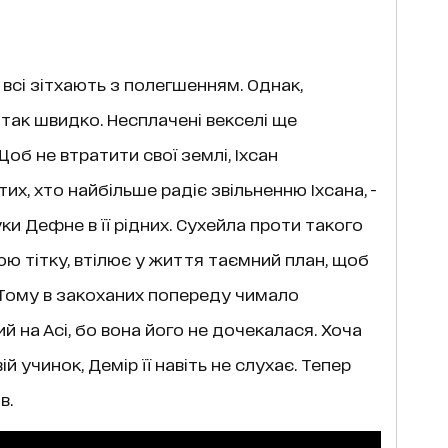
і всі зітхають з полегшенням. Однак,
так швидко. Несплачені векселі ще
Щоб не втратити свої землі, Іхсан
х, хто найбільше радіє звільненню Іхсана, -
ки Дефне в її рідних. Сухейла проти такого
ою тітку, втілює у життя таємний план, щоб
 Тому в закоханих попереду чимало
 на Асі, бо вона його не дочекалася. Хоча
 учинок, Демір її навіть не слухає. Тепер
в.