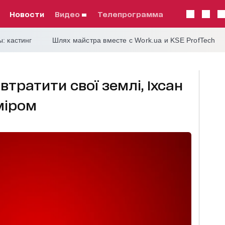
Новости
видео
телепрограмма
: кастинг
Шлях майстра вместе с Work.ua и KSE ProfTech
 втратити свої землі, Іхсан
міром