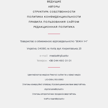
ВЕДУЩИЕ
АВТОРЫ
СТРУКТУРА СОБСТВЕННОСТИ
ПОЛИТИКА КОНФИДЕНЦИАЛЬНОСТИ
ПРАВИЛА ПОЛЬЗОВАНИЯ САЙТОМ
РЕДАКЦИОННАЯ ПОЛИТИКА
Товариство з обмеженою відповідальністю "ВІЖН 1+1"
Україна, 04080, м. Київ, вул. Кирилівська, 23
е-mail:
media@1plus1.tv
Телефон:
+38 044 490 01 01
Ідентифікатор медіа в Реєстрі суб’єктів у сфері медіа:
L10-01914, R10-01810
З питань комерційної співпраці й розміщення реклами звертайтесь
digital.sale@1plus1.tv
З питань алгоритмічних продажів звертайтесь
traffic-team@1plus1.tv