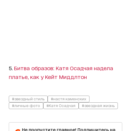
5.
Битва образов: Катя Осадчая надела
платье, как у Кейт Миддлтон
#звездный стиль
#настя каменских
#личные фото
#Катя Осадчая
#звездная жизнь
Не пропустите главное! Подпишитесь на