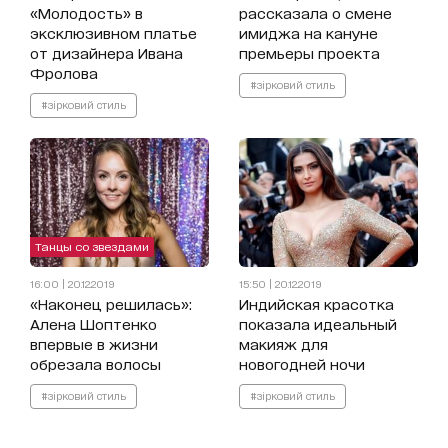
«Молодость» в
рассказала о смене
эксклюзивном платье
имиджа на кануне
от дизайнера Ивана
премьеры проекта
Фролова
#зірковий стиль
#зірковий стиль
Танцы со звездами
16:00 | 20.12.2019
15:50 | 20.12.2019
«Наконец решилась»:
Индийская красотка
Алена Шоптенко
показала идеальный
впервые в жизни
макияж для
обрезала волосы
новогодней ночи
#зірковий стиль
#зірковий стиль