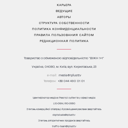
КАРЬЕРА
ВЕДУЩИЕ
АВТОРЫ
СТРУКТУРА СОБСТВЕННОСТИ
ПОЛИТИКА КОНФИДЕНЦИАЛЬНОСТИ
ПРАВИЛА ПОЛЬЗОВАНИЯ САЙТОМ
РЕДАКЦИОННАЯ ПОЛИТИКА
Товариство з обмеженою відповідальністю "ВІЖН 1+1"
Україна, 04080, м. Київ, вул. Кирилівська, 23
е-mail:
media@1plus1.tv
Телефон:
+38 044 490 01 01
Ідентифікатор медіа в Реєстрі суб’єктів у сфері медіа:
L10-01914, R10-01810
З питань комерційної співпраці й розміщення реклами звертайтесь
digital.sale@1plus1.tv
З питань алгоритмічних продажів звертайтесь
traffic-team@1plus1.tv