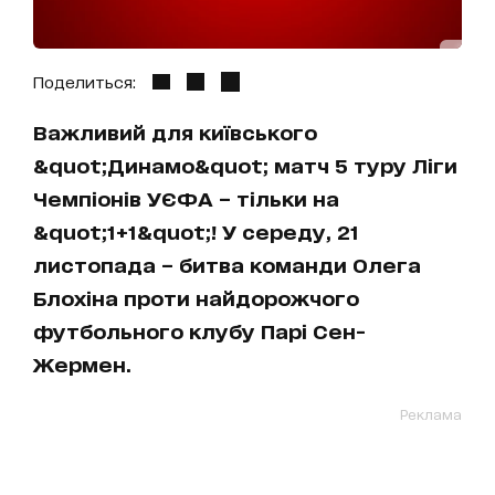
Поделиться:
Важливий для київського
&quot;Динамо&quot; матч 5 туру Ліги
Чемпіонів УЄФА – тільки на
&quot;1+1&quot;! У середу, 21
листопада – битва команди Олега
Блохіна проти найдорожчого
футбольного клубу Парі Сен-
Жермен.
Реклама