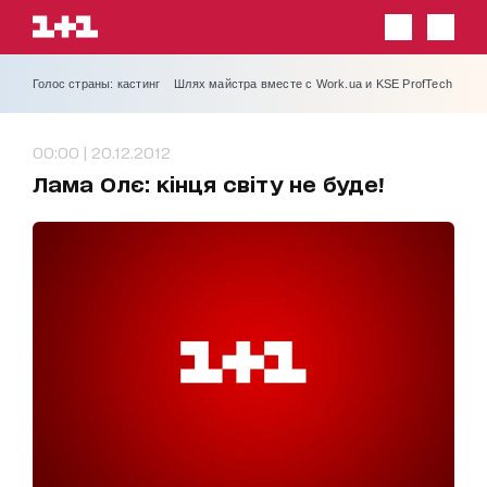
Голос страны: кастинг
Шлях майстра вместе с Work.ua и KSE ProfTech
00:00 | 20.12.2012
Лама Олє: кінця світу не буде!