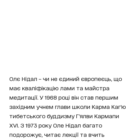
Олє Нідал – чи не єдиний європеєць, що
має кваліфікацію лами та майстра
медитації. У 1968 році він став першим
західним учнем глави школи Карма Каг'ю
тибетського буддизму Г'ялви Кармапи
XVI. З 1973 року Оле Нідал багато
подорожує, читає лекції та вчить