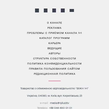
О КАНАЛЕ
РЕКЛАМА
ПРОБЛЕМЫ С ПРИЁМОМ КАНАЛА 1+1
КАТАЛОГ ПРОГРАММ
КАРЬЕРА
ВЕДУЩИЕ
АВТОРЫ
СТРУКТУРА СОБСТВЕННОСТИ
ПОЛИТИКА КОНФИДЕНЦИАЛЬНОСТИ
ПРАВИЛА ПОЛЬЗОВАНИЯ САЙТОМ
РЕДАКЦИОННАЯ ПОЛИТИКА
Товариство з обмеженою відповідальністю "ВІЖН 1+1"
Україна, 04080, м. Київ, вул. Кирилівська, 23
е-mail:
media@1plus1.tv
Телефон:
+38 044 490 01 01