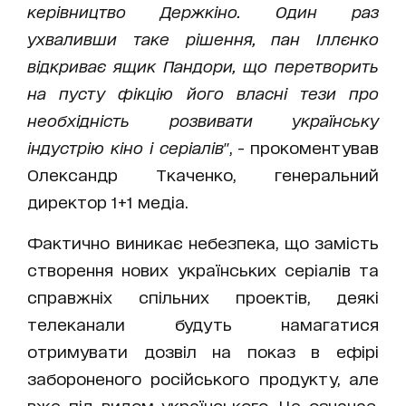
керівництво Держкіно. Один раз
ухваливши таке рішення, пан Іллєнко
відкриває ящик Пандори, що перетворить
на пусту фікцію його власні тези про
необхідність розвивати українську
індустрію кіно і серіалів
", - прокоментував
Олександр Ткаченко, генеральний
директор 1+1 медіа.
Фактично виникає небезпека, що замість
створення нових українських серіалів та
справжніх спільних проектів, деякі
телеканали будуть намагатися
отримувати дозвіл на показ в ефірі
забороненого російського продукту, але
вже під видом українського. Це означає,