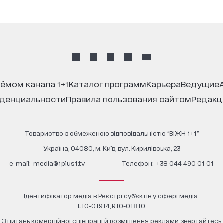
иёмом канала 1+1
каталог программ
карьера
ведущие
иденциальности
правила пользования сайтом
редак
Товариство з обмеженою відповідальністю "ВІЖН 1+1"
Україна, 04080, м. Київ, вул. Кирилівська, 23
е-mail:
media@1plus1.tv
Телефон:
+38 044 490 01 01
Ідентифікатор медіа в Реєстрі суб’єктів у сфері медіа:
L10-01914, R10-01810
З питань комерційної співпраці й розміщення реклами звертайтесь