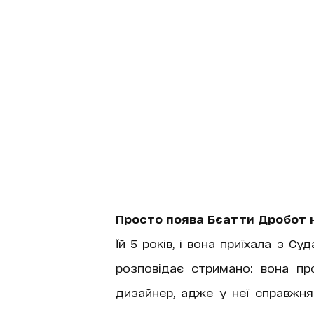
Просто поява Бєатти Дробот н
Їй 5 років, і вона приїхала з С
розповідає стримано: вона пр
дизайнер, адже у неї справжн