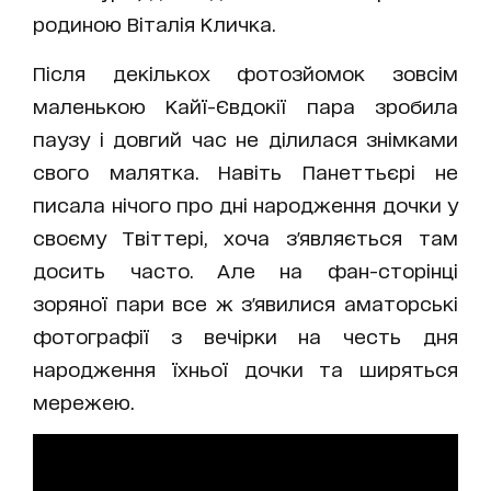
родиною Віталія Кличка.
Після декількох фотозйомок зовсім
маленькою Кайї-Євдокії пара зробила
паузу і довгий час не ділилася знімками
свого малятка. Навіть Панеттьєрі не
писала нічого про дні народження дочки у
своєму Твіттері, хоча з'являється там
досить часто. Але на фан-сторінці
зоряної пари все ж з'явилися аматорські
фотографії з вечірки на честь дня
народження їхньої дочки та ширяться
мережею.