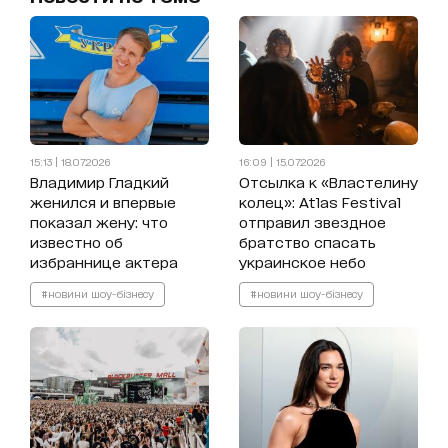
15:13 | 18.07.2026
16:09 | 15.07.2026
Владимир Гладкий
Отсылка к «Властелину
женился и впервые
колец»: Atlas Festival
показал жену: что
отправил звездное
известно об
братство спасать
избраннице актера
украинское небо
#новини шоу-бізнесу
#новини шоу-бізнесу