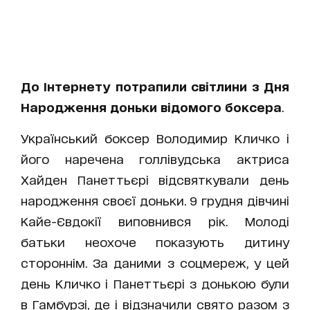
До Інтернету потрапили світлини з Дня
Народження доньки відомого боксера
.
Український боксер Володимир Кличко і
його наречена голлівудська актриса
Хайден Панеттьєрі відсвяткували день
народження своєї доньки.
9 грудня дівчині
Кайе-Євдокії виповнився рік.
Молоді
батьки неохоче показують дитину
стороннім. За даними з соцмереж, у цей
день Кличко і Панеттьєрі з донькою були
в Гамбурзі, де і відзначили свято разом з