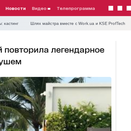
Новости
видео
телепрограмма
: кастинг
Шлях майстра вместе с Work.ua и KSE ProfTech
й повторила легендарное
душем