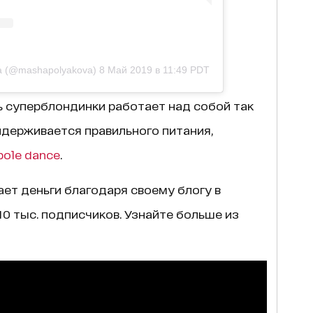
va (@mashapolyakova)
8 Май 2019 в 11:49 PDT
ь суперблондинки работает над собой так
ридерживается правильного питания,
pole dance
.
ает деньги благодаря своему блогу в
10 тыс. подписчиков. Узнайте больше из