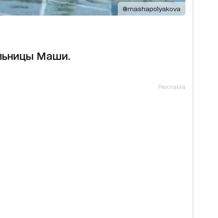
@mashapolyakova
льницы Маши.
Реклама