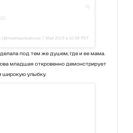
a (@mashapolyakova)
7 Май 2019 в 10:58 PDT
делала под тем же душем, где и ее мама.
кова младшая откровенно демонстрирует
и широкую улыбку.