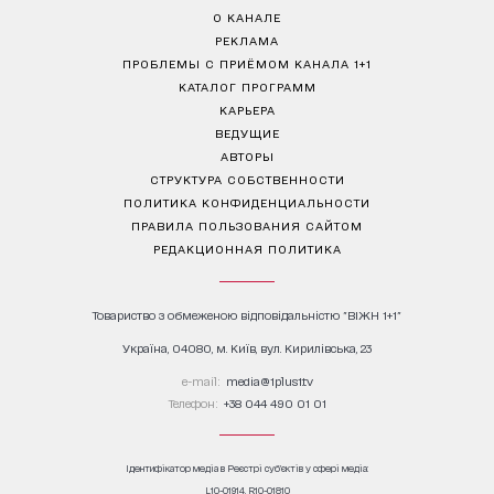
О КАНАЛЕ
РЕКЛАМА
ПРОБЛЕМЫ С ПРИЁМОМ КАНАЛА 1+1
КАТАЛОГ ПРОГРАММ
КАРЬЕРА
ВЕДУЩИЕ
АВТОРЫ
СТРУКТУРА СОБСТВЕННОСТИ
ПОЛИТИКА КОНФИДЕНЦИАЛЬНОСТИ
ПРАВИЛА ПОЛЬЗОВАНИЯ САЙТОМ
РЕДАКЦИОННАЯ ПОЛИТИКА
Товариство з обмеженою відповідальністю "ВІЖН 1+1"
Україна, 04080, м. Київ, вул. Кирилівська, 23
е-mail:
media@1plus1.tv
Телефон:
+38 044 490 01 01
Ідентифікатор медіа в Реєстрі суб’єктів у сфері медіа:
L10-01914, R10-01810