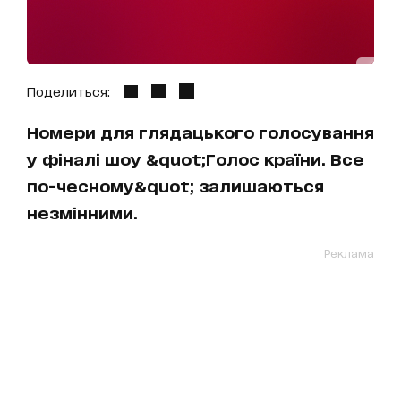
Поделиться:
Номери для глядацького голосування
у фіналі шоу &quot;Голос країни. Все
по-чесному&quot; залишаються
незмінними.
Реклама