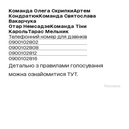
Команда Олега Скрипки
Артем
Кондратюк
Команда Святослава
Вакарчука
Отар Немсадзе
Команда Тіни
Кароль
Тарас Мельник
Телефонний номер для дзвінків
0900102802
0900102808
0900102812
0900102816
Детально з правилами голосування
можна ознайомитися ТУТ.
Реклама