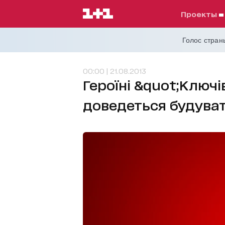
проекты
Голос страны
00:00 | 21.08.2013
Героїні &quot;Ключі
доведеться будуват