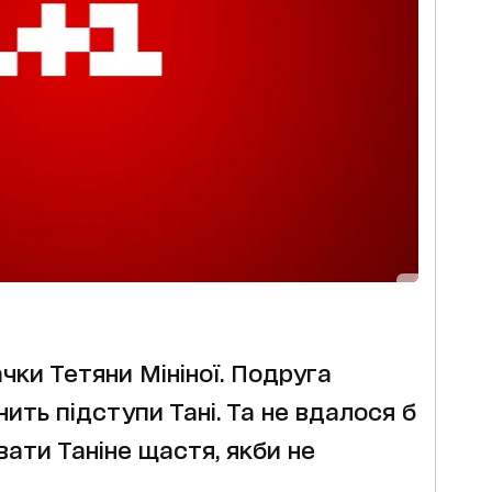
чки Тетяни Мініної. Подруга
ить підступи Тані. Та не вдалося б
вати Таніне щастя, якби не