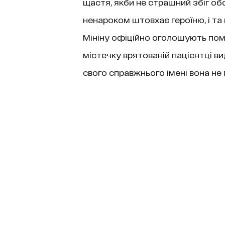
щастя, якби не страшний збіг об
ненароком штовхає героїню, і та п
Мініну офіційно оголошують пом
містечку врятованій пацієнтці вид
свого справжнього імені вона не п