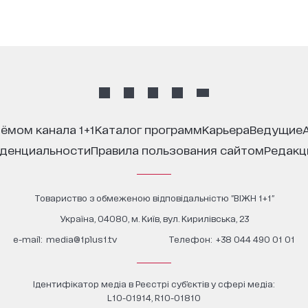
иёмом канала 1+1
каталог программ
карьера
ведущие
иденциальности
правила пользования сайтом
редак
Товариство з обмеженою відповідальністю "ВІЖН 1+1"
Україна, 04080, м. Київ, вул. Кирилівська, 23
е-mail:
media@1plus1.tv
Телефон:
+38 044 490 01 01
Ідентифікатор медіа в Реєстрі суб’єктів у сфері медіа:
L10-01914, R10-01810