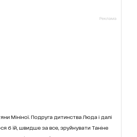
Реклама
яни Мініної. Подруга дитинства Люда і далі
ося б їй, швидше за все, зруйнувати Таніне