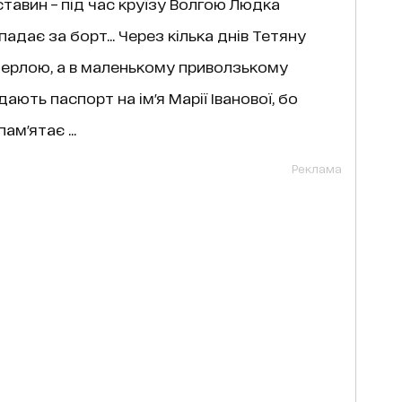
ставин – під час круїзу Волгою Людка
адає за борт... Через кілька днів Тетяну
ерлою, а в маленькому приволзькому
ають паспорт на ім'я Марії Іванової, бо
ам'ятає ...
Реклама