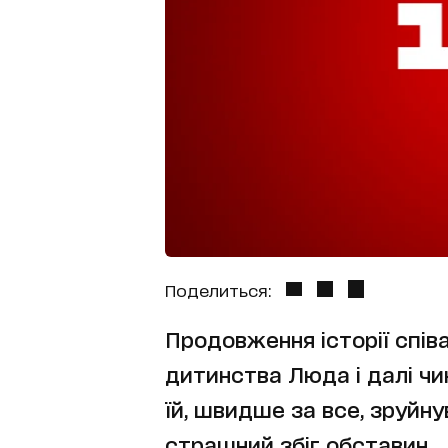
Поделиться:
Продовження історії співа
дитинства Люда і далі чин
їй, швидше за все, зруйну
страшний збіг обставин...