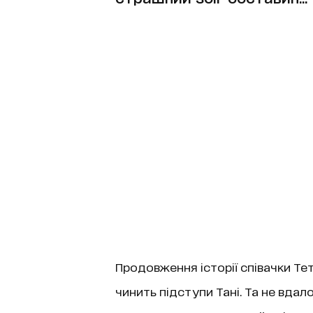
Продовження історії співачки Тет
чинить підступи Тані. Та не вдал