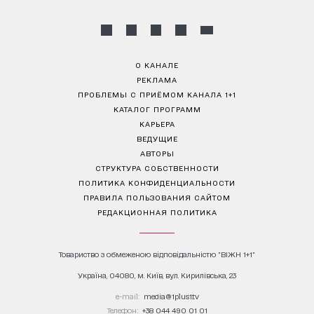
О КАНАЛЕ
РЕКЛАМА
ПРОБЛЕМЫ С ПРИЁМОМ КАНАЛА 1+1
КАТАЛОГ ПРОГРАММ
КАРЬЕРА
ВЕДУЩИЕ
АВТОРЫ
СТРУКТУРА СОБСТВЕННОСТИ
ПОЛИТИКА КОНФИДЕНЦИАЛЬНОСТИ
ПРАВИЛА ПОЛЬЗОВАНИЯ САЙТОМ
РЕДАКЦИОННАЯ ПОЛИТИКА
Товариство з обмеженою відповідальністю "ВІЖН 1+1"
Україна, 04080, м. Київ, вул. Кирилівська, 23
е-mail:
media@1plus1.tv
Телефон:
+38 044 490 01 01