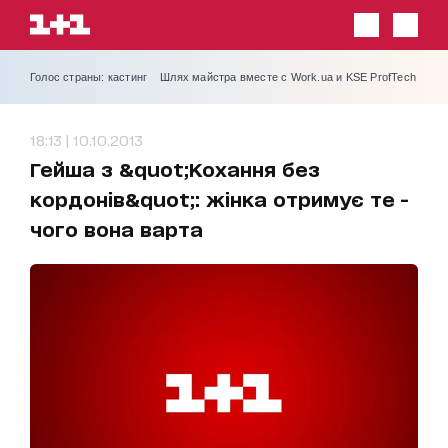
Голос страны: кастинг
Шлях майстра вместе с Work.ua и KSE ProfTech
18:13 | 10.10.2013
Гейша з &quot;Кохання без
кордонів&quot;: жінка отримує те -
чого вона варта