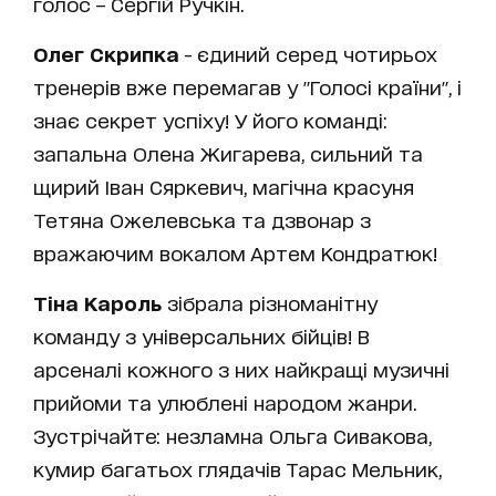
голос – Сергій Ручкін.
Олег Скрипка
- єдиний серед чотирьох
тренерів вже перемагав у "Голосі країни", і
знає секрет успіху! У його команді:
запальна Олена Жигарева, сильний та
щирий Іван Сяркевич, магічна красуня
Тетяна Ожелевська та дзвонар з
вражаючим вокалом Артем Кондратюк!
Тіна Кароль
зібрала різноманітну
команду з універсальних бійців! В
арсеналі кожного з них найкращі музичні
прийоми та улюблені народом жанри.
Зустрічайте: незламна Ольга Сивакова,
кумир багатьох глядачів Тарас Мельник,