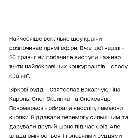
Найчесніше вокальне шоу країни
розпочинає прямі ефіри! Вже цієї неділі –
26 травня ви побачите виступи наживо
16-ти найяскравіших конкурсантів "Голосу
країни".
Зіркові судді - Cвятослав Вакарчук, Тіна
Кароль, Олег Скрипка та Олександр
Пономарьов - обирали наосліп, ламаючи
кнопки. Віддавали перемогу сильнішим та
дарували другий шанс під час боїв. Але
влада змінюється! І головними суддями