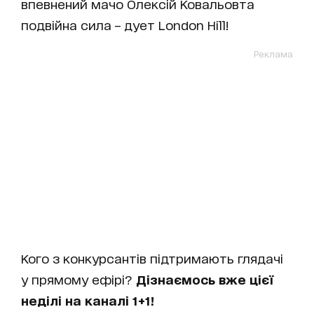
впевнений мачо Олексій Ковальовта
подвійна сила – дует London Hill!
Реклама
Кого з конкурсантів підтримають глядачі
у прямому ефірі?
Дізнаємось вже цієї
неділі на каналі 1+1!