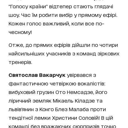
"Голосу країни" відтепер стають глядачі
шоу. Час їм робити вибір у прямому ефірі.
Кожен голос важливий, коли все по-
чесному!
Отже, до прямих ефірів дійшли по чотири
найсильніших учасників з команд зіркових
тренерів.
Святослав Вакарчук
увірвався з
фантастичною четвіркою вокалістів:
вибуховий грузин Ото Немсадзе, його
ліричний земляк Мікаель Кіладзе та
львів'янин з Конго Блез Малаба проти
тендітної лемки Христини Соловій! В цій
команді без вражаючих сюрпризів точно