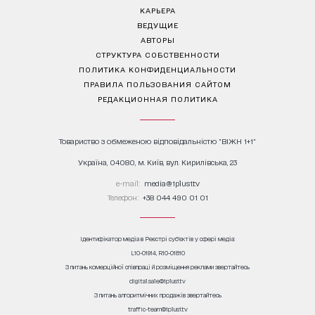
КАРЬЕРА
ВЕДУЩИЕ
АВТОРЫ
СТРУКТУРА СОБСТВЕННОСТИ
ПОЛИТИКА КОНФИДЕНЦИАЛЬНОСТИ
ПРАВИЛА ПОЛЬЗОВАНИЯ САЙТОМ
РЕДАКЦИОННАЯ ПОЛИТИКА
Товариство з обмеженою відповідальністю "ВІЖН 1+1"
Україна, 04080, м. Київ, вул. Кирилівська, 23
е-mail:
media@1plus1.tv
Телефон:
+38 044 490 01 01
Ідентифікатор медіа в Реєстрі суб’єктів у сфері медіа:
L10-01914, R10-01810
З питань комерційної співпраці й розміщення реклами звертайтесь
digital.sale@1plus1.tv
З питань алгоритмічних продажів звертайтесь
traffic-team@1plus1.tv