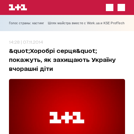
Голос страны: кастинг
Шлях майстра вместе с Work.ua и KSE ProfTech
14:28 | 07.11.2014
&quot;Хоробрі серця&quot;
покажуть, як захищають Україну
вчорашні діти