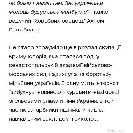
любов'ю і завзяттям. Так українська
молодь будує своє майбутнє"
, - каже
ведучий "Хоробрих сердець" Ахтем
Сеітаблаєв.
Це стало зрозуміло ще в розпал окупації
Криму. Історія, яка сталася тоді у
севастопольській академії військово-
морських сил, надихнула на боротьбу
мільйони українців. В одну мить Інтернет
"вибухнув" новиною – курсанти-нахімовці
зі сльозами співали гімн України, в той
час як загарбники піднімали над їх
навчальним закладом триколор.
Реклама