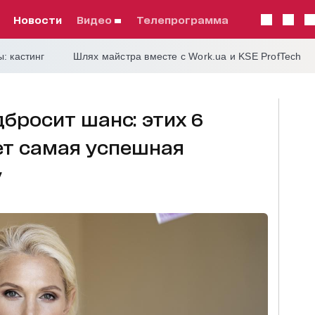
Новости
видео
телепрограмма
: кастинг
Шлях майстра вместе с Work.ua и KSE ProfTech
бросит шанс: этих 6
ет самая успешная
у