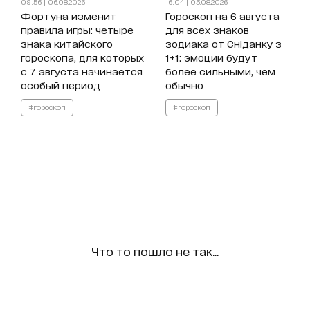
09:56 | 06.08.2026
16:04 | 05.08.2026
Фортуна изменит
Гороскоп на 6 августа
правила игры: четыре
для всех знаков
знака китайского
зодиака от Сніданку з
гороскопа, для которых
1+1: эмоции будут
с 7 августа начинается
более сильными, чем
особый период
обычно
#гороскоп
#гороскоп
Что то пошло не так...