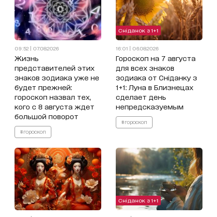
Сніданок з 1+1
09:52 | 07.08.2026
16:01 | 06.08.2026
Жизнь
Гороскоп на 7 августа
представителей этих
для всех знаков
знаков зодиака уже не
зодиака от Сніданку з
будет прежней:
1+1: Луна в Близнецах
гороскоп назвал тех,
сделает день
кого с 8 августа ждет
непредсказуемым
большой поворот
#гороскоп
#гороскоп
Сніданок з 1+1